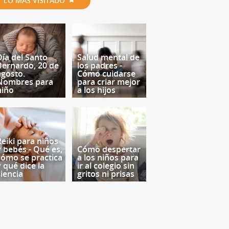
LO MÁS VISITADO
Día del Santo
Salud mental de
Bernardo, 20 de
los padres -
agosto.
Cómo cuidarse
Nombres para
para criar mejor
niño
a los hijos
Reiki para niños
y bebés - Qué es,
Cómo despertar
cómo se practica
a los niños para
y qué dice la
ir al colegio sin
ciencia
gritos ni prisas