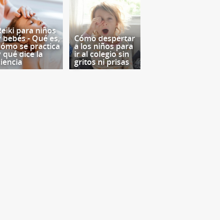
Reiki para niños
y bebés - Qué es,
Cómo despertar
cómo se practica
a los niños para
y qué dice la
ir al colegio sin
ciencia
gritos ni prisas