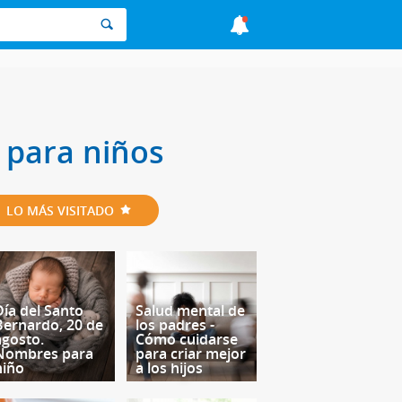
 para niños
LO MÁS VISITADO
Día del Santo
Salud mental de
Bernardo, 20 de
los padres -
agosto.
Cómo cuidarse
Nombres para
para criar mejor
niño
a los hijos