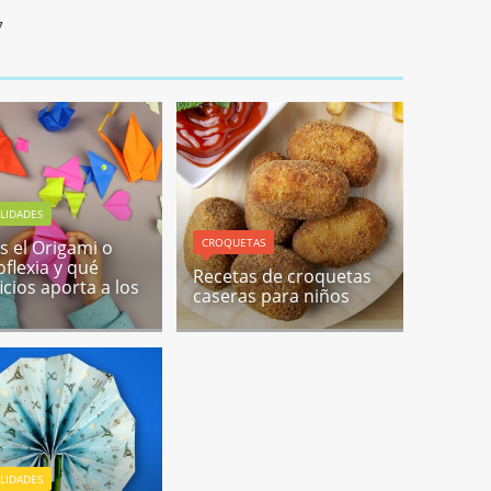
7
LIDADES
CROQUETAS
s el Origami o
oflexia y qué
Recetas de croquetas
icios aporta a los
caseras para niños
LIDADES