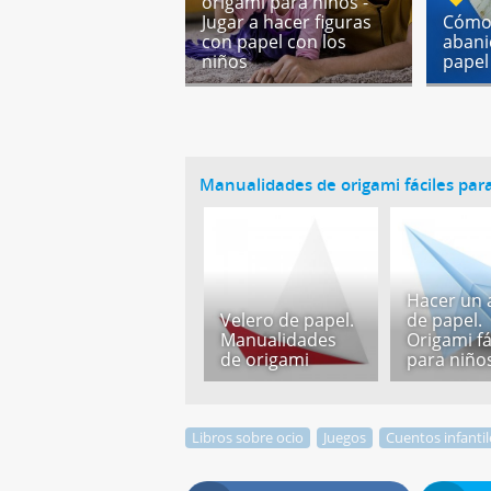
origami para niños -
Jugar a hacer figuras
Cómo
con papel con los
abani
niños
papel
Manualidades de origami fáciles par
Hacer un 
Velero de papel.
de papel.
Manualidades
Origami fá
de origami
para niño
Libros sobre ocio
Juegos
Cuentos infantil