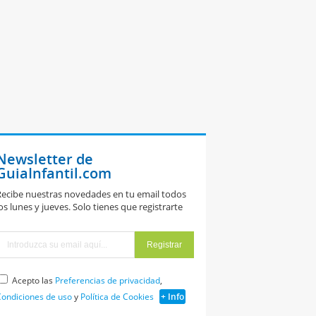
Newsletter de
GuiaInfantil.com
acer un barco
ecibe nuestras novedades en tu email todos
e papel.
os lunes y jueves. Solo tienes que registrarte
rigami para
iños
Acepto las
Preferencias de privacidad
,
ondiciones de uso
y
Política de Cookies
+ Info