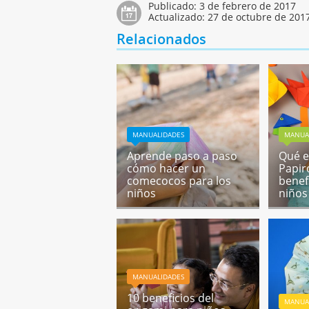
Publicado:
3 de febrero de 2017
Actualizado:
27 de octubre de 201
Relacionados
MANUALIDADES
MANUA
Aprende paso a paso
Qué e
cómo hacer un
Papir
comecocos para los
benef
niños
niños
MANUALIDADES
10 beneficios del
MANUA