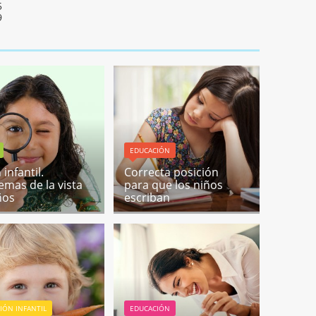
5
9
EDUCACIÓN
 infantil.
Correcta posición
emas de la vista
para que los niños
ños
escriban
IÓN INFANTIL
EDUCACIÓN