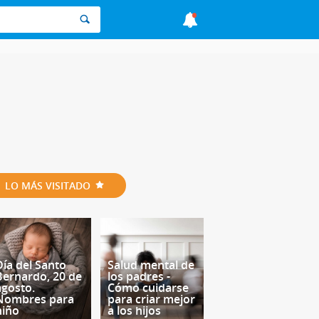
LO MÁS VISITADO
Día del Santo
Salud mental de
Bernardo, 20 de
los padres -
agosto.
Cómo cuidarse
Nombres para
para criar mejor
niño
a los hijos