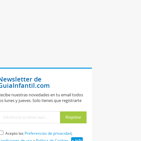
Newsletter de
GuiaInfantil.com
ecibe nuestras novedades en tu email todos
Por qué
os lunes y jueves. Solo tienes que registrarte
enemos hipo?
Acepto las
Preferencias de privacidad
,
ondiciones de uso
y
Política de Cookies
+ Info