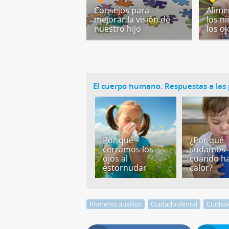
Consejos para
Alime
mejorar la visión de
los ni
nuestro hijo
los oj
El cuerpo humano. Respuestas a las 
Por qué
¿Por qué
cerramos los
sudamos
ojos al
cuando h
estornudar
calor?
Primeros auxilios
Cuidado dental
Cuidad