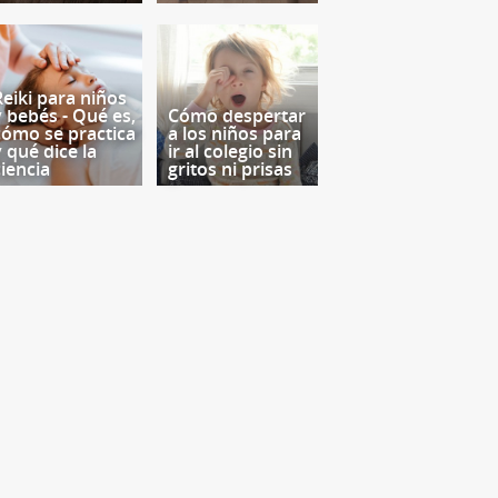
Reiki para niños
y bebés - Qué es,
Cómo despertar
cómo se practica
a los niños para
y qué dice la
ir al colegio sin
ciencia
gritos ni prisas