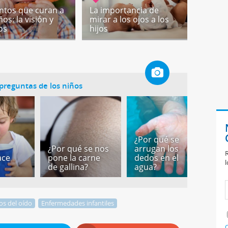
ntos que curan a
La importancia de
ños: la visión y
mirar a los ojos a los
os
hijos
preguntas de los niños
¿Por qué se
¿Por qué se nos
arrugan los
R
ace
pone la carne
dedos en el
¿
l
de gallina?
agua?
t
os del oído
Enfermedades infantiles
C