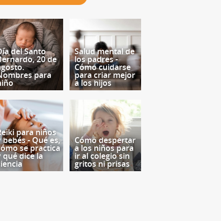
Día del Santo
Salud mental de
Bernardo, 20 de
los padres -
agosto.
Cómo cuidarse
Nombres para
para criar mejor
niño
a los hijos
Reiki para niños
y bebés - Qué es,
Cómo despertar
cómo se practica
a los niños para
y qué dice la
ir al colegio sin
ciencia
gritos ni prisas