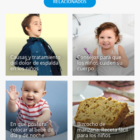
RELACIONADOS
Causas y tratamiento
Consejos para que
del dolor de espalda
los niños cuiden su
en los niños
cuerpo
En qué postura
Bizcocho de
colocar al bebé de
manzana. Receta fácil
día y de noche
para los niños