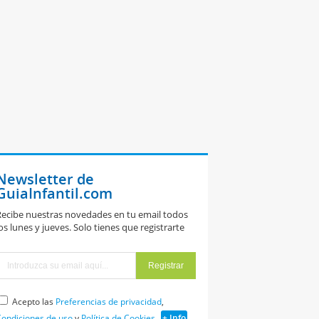
Newsletter de
GuiaInfantil.com
ecibe nuestras novedades en tu email todos
os lunes y jueves. Solo tienes que registrarte
Acepto las
Preferencias de privacidad
,
ondiciones de uso
y
Política de Cookies
+ Info