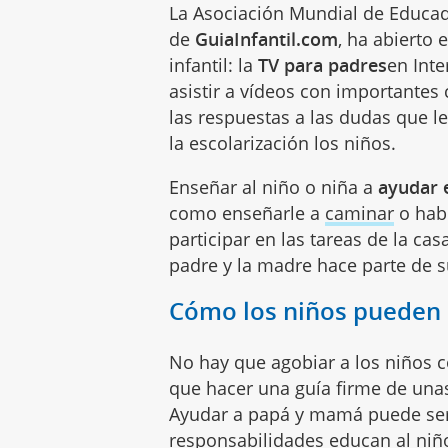
La Asociación Mundial de Educad
de
GuiaInfantil.com
, ha abierto
infantil: la
TV para padres
en Int
asistir a vídeos con importantes
las respuestas a las dudas que l
la escolarización los niños.
Enseñar al niño o niña a
ayudar 
como enseñarle a
caminar
o habl
participar en las tareas de la ca
padre y la madre hace parte de su
Cómo los niños pueden a
No hay que agobiar a los niños c
que hacer una guía firme de unas
Ayudar a papá y mamá puede ser 
responsabilidades educan al niñ