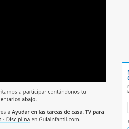
R
nvitamos a participar contándonos tu
l
entarios abajo.
res a
Ayudar en las tareas de casa. TV para
s - Disciplina
en Guiainfantil.com.
C