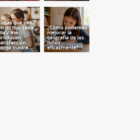
Cosas que veo
en mi hijo cada
¿Cómo podemos
día y me
mejorar la
producen
caligrafía de los
satisfacción
niños
como madre
eficazmente?