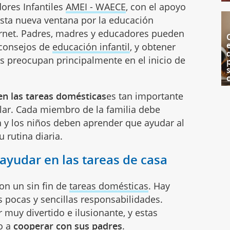
ores Infantiles
AMEI - WAECE
, con el apoyo
 esta nueva ventana por la educación
ernet. Padres, madres y educadores pueden
 consejos de
educación infantil
, y obtener
es preocupan principalmente en el inicio de
en las tareas domésticas
es tan importante
ar. Cada miembro de la familia debe
sa y los niños deben aprender que ayudar al
 rutina diaria.
yudar en las tareas de casa
on un sin fin de
tareas domésticas
. Hay
 pocas y sencillas responsabilidades.
muy divertido e ilusionante, y estas
o a
cooperar con sus padres
.