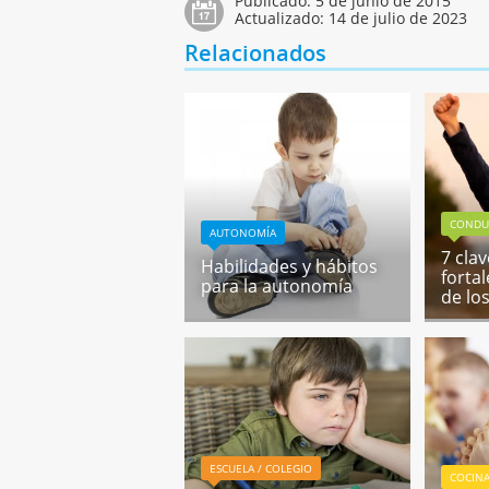
Publicado:
5 de junio de 2015
Actualizado:
14 de julio de 2023
Relacionados
CONDU
AUTONOMÍA
7 cla
Habilidades y hábitos
forta
para la autonomía
de lo
ESCUELA / COLEGIO
COCIN