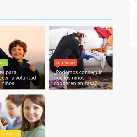
CTA
AUTONOMÍA
ves para
¿Podemos conseguir
lecer la voluntad
que los niños
s niños
cooperen en casa?
A CON NIÑOS