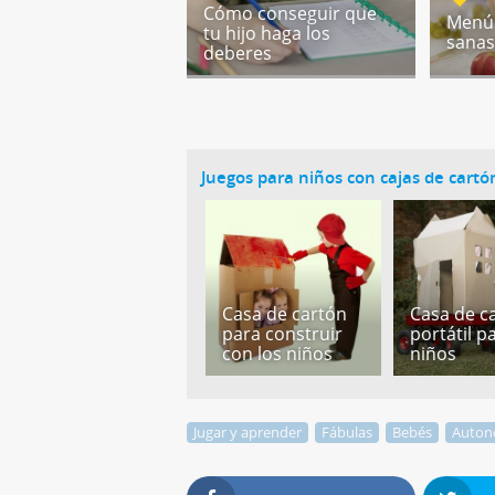
Cómo conseguir que
Menús
tu hijo haga los
sanas
deberes
Juegos para niños con cajas de cartó
Casa de cartón
Casa de c
para construir
portátil p
con los niños
niños
Jugar y aprender
Fábulas
Bebés
Auton