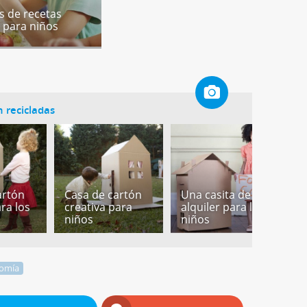
 de recetas
 para niños
n recicladas
artón
Casa de cartón
Una casita de
U
ara los
creativa para
alquiler para los
c
niños
niños
p
omía