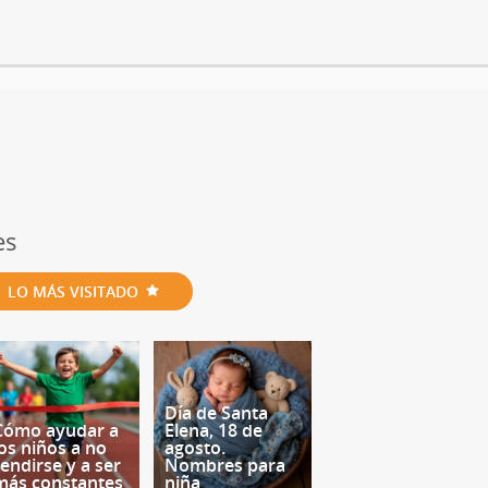
es
LO MÁS VISITADO
Día de Santa
Cómo ayudar a
Elena, 18 de
los niños a no
agosto.
rendirse y a ser
Nombres para
más constantes
niña