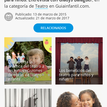
la categoría de
Teatro
en Guiainfantil.com.
Publicado:
13 de marzo de 2015
Actualizado:
21 de marzo de 2017
RELACIONADOS
Qué aporta la
práctica del teatro a
los niños - Guiones
Los beneficios del
de obras de teatro
teatro para niños y
infantil
niñas