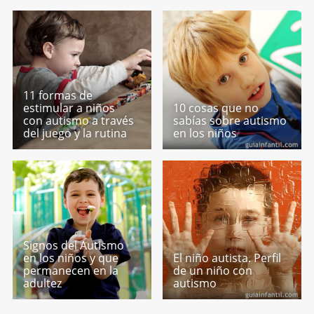
11 formas de
estimular a niños
10 cosas que no
con autismo a través
sabías sobre autismo
del juego y la rutina
en los niños
Signos del Autismo
en los niños y que
El niño autista. Perfil
permanecen en la
de un niño con
adultez
autismo