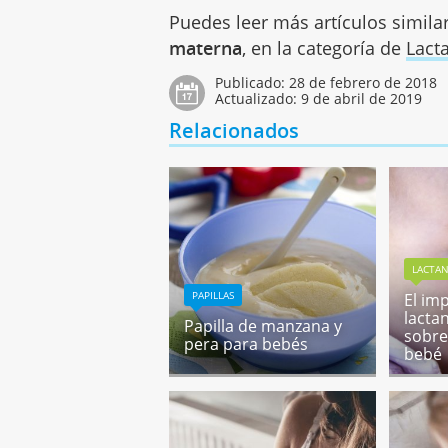
Puedes leer más artículos simila
materna
, en la categoría de
Lact
Publicado:
28 de febrero de 2018
Actualizado:
9 de abril de 2019
Relacionados
LACTA
PAPILLAS
El im
lacta
Papilla de manzana y
sobre
pera para bebés
bebé