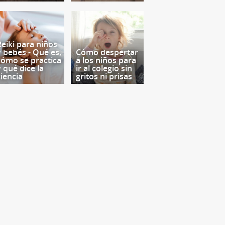
Reiki para niños
y bebés - Qué es,
Cómo despertar
cómo se practica
a los niños para
y qué dice la
ir al colegio sin
ciencia
gritos ni prisas