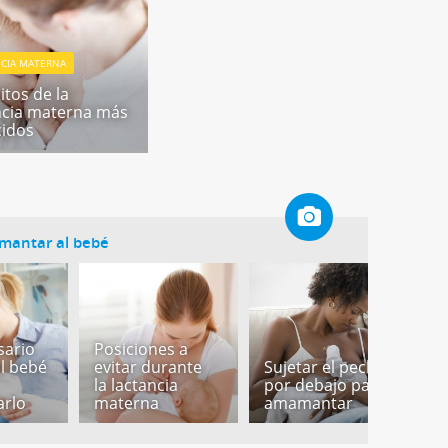
NCIA MATERNA
itos de la
ncia materna más
idos
amantar al bebé
sario
Posiciones a
P
al bebé
evitar durante
Sujetar el pecho
p
la lactancia
por debajo para
m
rlo
materna
amamantar
a