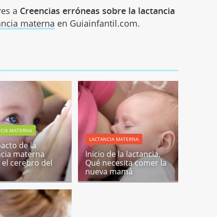
res a
Creencias erróneas sobre la lactancia
ancia materna
en Guiainfantil.com.
NCIA MATERNA
LACTANCIA MATERNA
pacto de la
ncia materna
Inicio de la lactancia.
 el cerebro del
Qué necesita comer la
nueva mamá