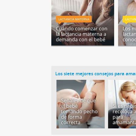
LACTANCIA MATERNA
LACTA
Cuándo comenzar con
Los m
la lactancia materna a
lacta
demanda con el bebé
conoc
Los siete mejores consejos para am
Señales de que
el bebé
Si es nece
tomando pecho
recolóca 
de forma
para
correcta
amamanta