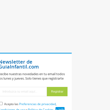
Newsletter de
GuiaInfantil.com
ecibe nuestras novedades en tu email todos
os lunes y jueves. Solo tienes que registrarte
Acepto las
Preferencias de privacidad
,
ondiciones de uso
y
Política de Cookies
+ Info