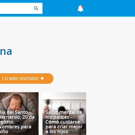
rna
LO MÁS VISITADO
Día del Santo
Salud mental de
Bernardo, 20 de
los padres -
agosto.
Cómo cuidarse
Nombres para
para criar mejor
niño
a los hijos