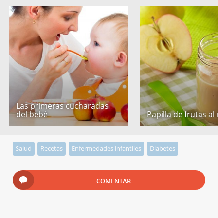
Las primeras cucharadas
del bebé
Papilla de frutas al
Salud
Recetas
Enfermedades infantiles
Diabetes
COMENTAR