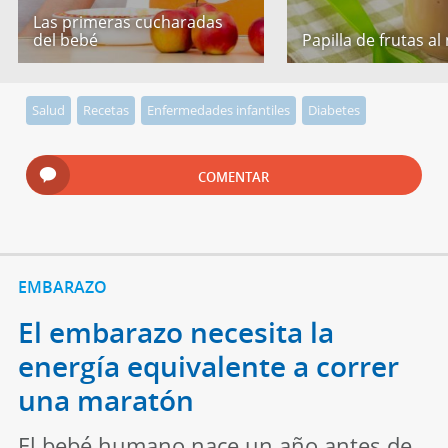
Las primeras cucharadas
del bebé
Papilla de frutas al
Salud
Recetas
Enfermedades infantiles
Diabetes
COMENTAR
EMBARAZO
El embarazo necesita la
energía equivalente a correr
una maratón
El bebé humano nace un año antes de