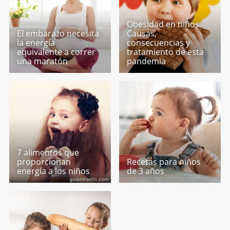
Obesidad en niños.
El embarazo necesita
Causas,
la energía
consecuencias y
equivalente a correr
tratamiento de esta
una maratón
pandemia
7 alimentos que
proporcionan
Recetas para niños
energía a los niños
de 3 años