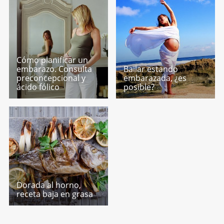
Cómo planificar un
embarazo. Consulta
Bailar estando
preconcepcional y
embarazada, ¿es
ácido fólico
posible?
Dorada al horno,
receta baja en grasa