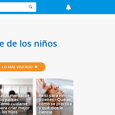
e de los niños
LO MÁS VISITADO
Salud mental de
Reiki para niños
los padres -
y bebés - Qué es,
Cómo cuidarse
cómo se practica
para criar mejor
y qué dice la
 los hijos
ciencia