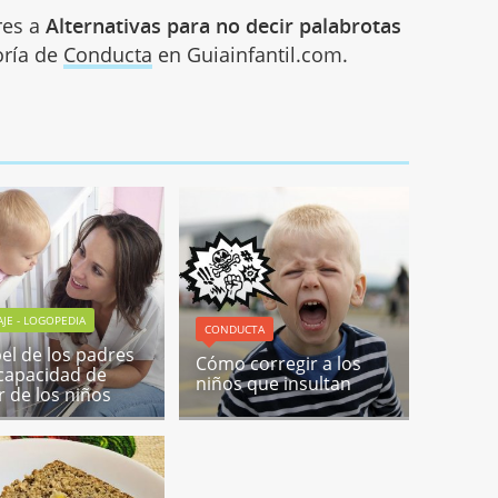
res a
Alternativas para no decir palabrotas
oría de
Conducta
en Guiainfantil.com.
JE - LOGOPEDIA
CONDUCTA
pel de los padres
Cómo corregir a los
 capacidad de
niños que insultan
r de los niños