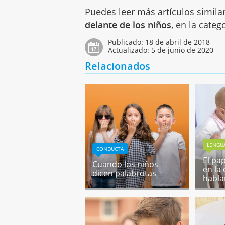
Puedes leer más artículos simila
delante de los niños
, en la categ
Publicado:
18 de abril de 2018
Actualizado:
5 de junio de 2020
Relacionados
LENGUA
CONDUCTA
El pa
Cuando los niños
en la
dicen palabrotas
habla