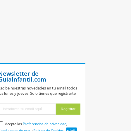
Newsletter de
GuiaInfantil.com
ecibe nuestras novedades en tu email todos
os lunes y jueves. Solo tienes que registrarte
Acepto las
Preferencias de privacidad
,
ondiciones de uso
y
Política de Cookies
+ Info