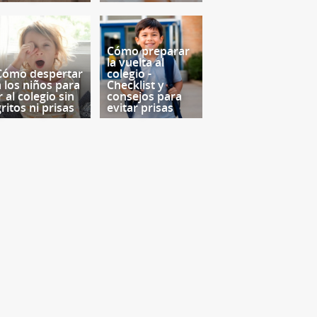
Cómo preparar
la vuelta al
Cómo despertar
colegio -
a los niños para
Checklist y
r al colegio sin
consejos para
ritos ni prisas
evitar prisas