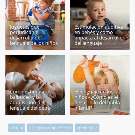
Juguetes que
Estimulación auditiva
perjudican el
en bebés y cómo
desarrollo del
impacta al desarrollo
lenguaje de los niños
del lenguaje
Cómo estimular el
El lenguaje en los
balbuceo y la
niños - ¿Cómo es el
adquisición del
desarrollo del habla
lenguaje del bebé
infantil?
Lectura
Diálogo y comunicación
Aprendizaje