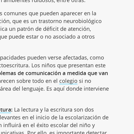
n ambientes ruidosos, entre otras.
s comunes que pueden aparecer en la
ención, que es un trastorno neurobiológico
ica un patrón de déficit de atención,
que puede estar o no asociado a otros
apacidades pueden verse afectadas, como
ctoescritura. Los niños que presentan este
blemas de comunicación a medida que van
parecen sobre todo en el
colegio
si no
 área del lenguaje. Es aquí donde interviene
itura
:
La lectura y la escritura son dos
vantes en el inicio de la escolarización de
 influirá en el éxito escolar del niño y
icativas. Por ello, es importante detectar