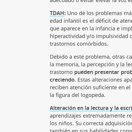
adecuado o evitar elevar la voz e
TDAH
:
Uno de los problemas má
edad infantil es el déficit de at
que aparece en la infancia e impl
hiperactividad y/o impulsividad 
trastornos comórbidos.
Debido a este problema, otras c
la memoria, la percepción y la le
trastorno
pueden presentar pro
creciendo
. Estas alteraciones a
reciben atención suficiente en el
la figura del logopeda.
Alteración en la lectura y la escr
aprendizajes extremadamente rele
los niños. Su correcta adquisición
también en sus habilidades comun