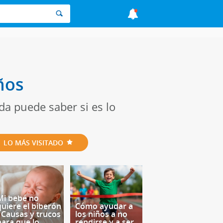
ños
eda puede saber si es lo
LO MÁS VISITADO
Mi bebé no
quiere el biberón
Cómo ayudar a
- Causas y trucos
los niños a no
para que lo
rendirse y a ser