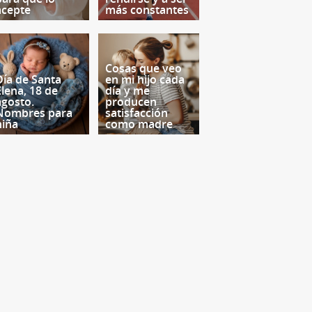
acepte
más constantes
Cosas que veo
Día de Santa
en mi hijo cada
Elena, 18 de
día y me
agosto.
producen
Nombres para
satisfacción
niña
como madre