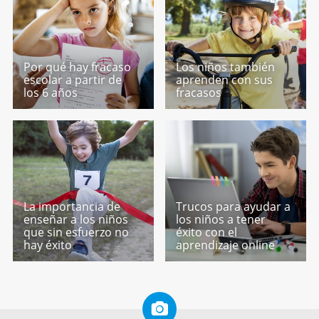
Por qué hay fracaso
Los niños también
escolar a partir de
aprenden con sus
los 6 años
fracasos
La importancia de
Trucos para ayudar a
enseñar a los niños
los niños a tener
que sin esfuerzo no
éxito con el
hay éxito
aprendizaje online