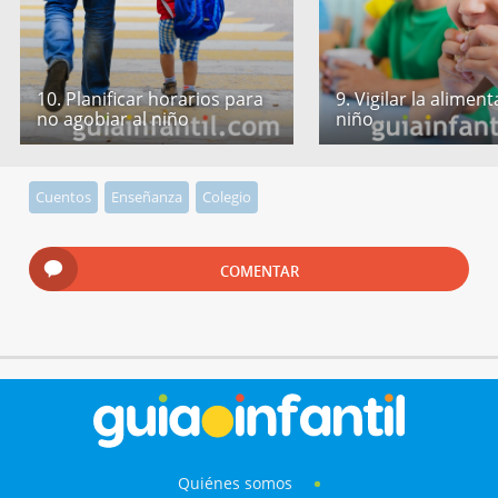
10. Planificar horarios para
9. Vigilar la alimen
no agobiar al niño
niño
Cuentos
Enseñanza
Colegio
COMENTAR
Quiénes somos