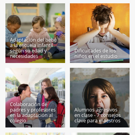
Adaptación del bebé
a la escuela infantil
según su edad y
Dificultades de los
necesidades
niños en el estudio
Colaboración de
padres y profesores
Alumnos agresivos
en la adaptación al
en clase - 7 consejos
colegio
clave para maestros