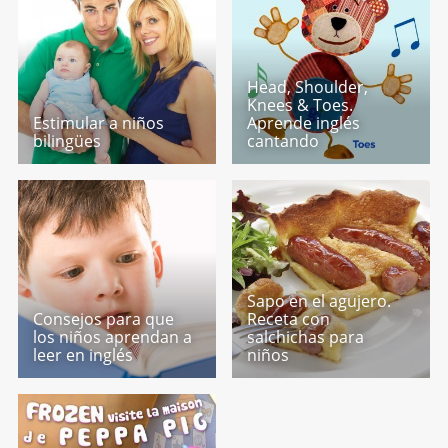
Head, Shoulder,
Knees & Toes.
Estimular a niños
Aprende inglés
bilingües
cantando
Sapo en el agujero.
Consejos para que
Receta con
los niños aprendan a
salchichas para
leer en inglés
niños