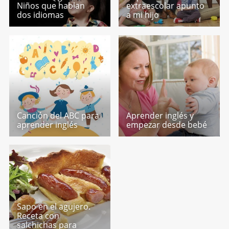
Niños que hablan
extraescolar apunto
dos idiomas
a mi hijo
Canción del ABC para
Aprender inglés y
aprender inglés
empezar desde bebé
Sapo en el agujero.
Receta con
salchichas para