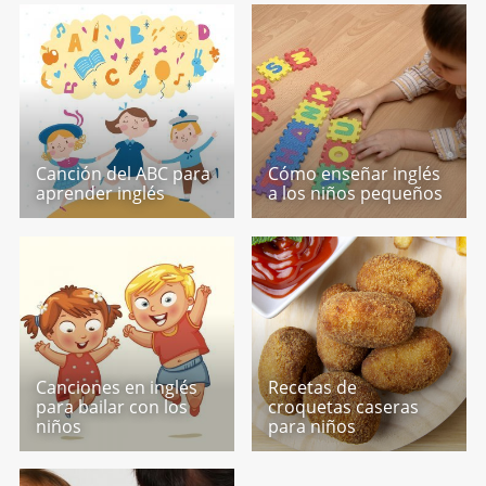
Canción del ABC para
Cómo enseñar inglés
aprender inglés
a los niños pequeños
Canciones en inglés
Recetas de
para bailar con los
croquetas caseras
niños
para niños