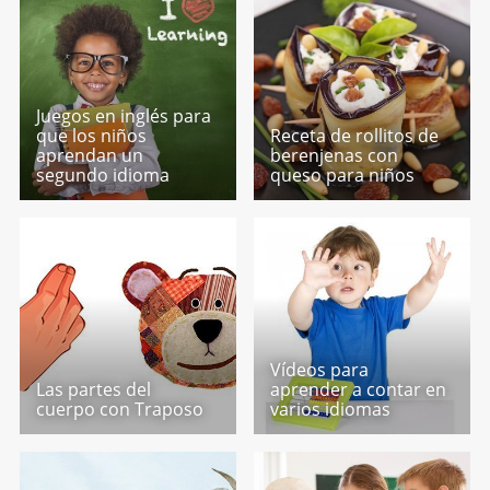
Juegos en inglés para
que los niños
Receta de rollitos de
aprendan un
berenjenas con
segundo idioma
queso para niños
Vídeos para
Las partes del
aprender a contar en
cuerpo con Traposo
varios idiomas