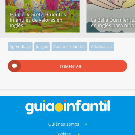
Hansel y Gretel. Cuentos
infantiles de valores en
La Bella Durmiente
inglés
en inglés para niño
Aprendizaje
Juegos
Cuentos infantiles
Adivinanzas
COMENTAR
Quiénes somos
Cookies