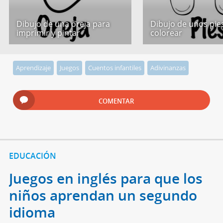
Dibujo de una oreja para
Dibujo de unos pie
imprimir y pintar
colorear
Aprendizaje
Juegos
Cuentos infantiles
Adivinanzas
COMENTAR
EDUCACIÓN
Juegos en inglés para que los
niños aprendan un segundo
idioma