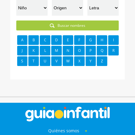
Buscar nombres
A
B
C
D
E
F
G
H
I
J
K
L
M
N
O
P
Q
R
S
T
U
V
W
X
Y
Z
Quiénes somos