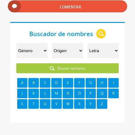
COMENTAR
Buscador de nombres
Buscar nombres
A
B
C
D
E
F
G
H
I
J
K
L
M
N
O
P
Q
R
S
T
U
V
W
X
Y
Z