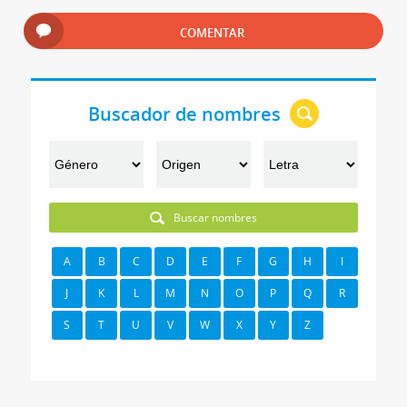
COMENTAR
Buscador de nombres
Buscar nombres
A
B
C
D
E
F
G
H
I
J
K
L
M
N
O
P
Q
R
S
T
U
V
W
X
Y
Z