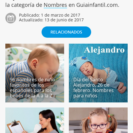
la categoría de
Nombres
en Guiainfantil.com.
Publicado:
1 de marzo de 2017
Actualizado:
13 de junio de 2017
RELACIONADOS
96 nombres de niño
Día del Santo
favoritos de los
Alejandro, 26 de
españoles para los
febrero. Nombres
bebés de la A a la Z
para niños