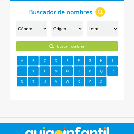
Buscador de nombres
Buscar nombres
A
B
C
D
E
F
G
H
I
J
K
L
M
N
O
P
Q
R
S
T
U
V
W
X
Y
Z