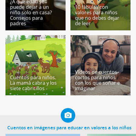
¿A qué edad se
puede dejar a un
10 fábulas con
niño solo en casa?
valores para niños
Consejos para
que no debes dejar
padres
de leer
Vídeos de cuentos
Cuentos para niños.
cortos para niños
La mamá cabra y los
con los que soñar e
siete cabritillos
imaginar
Cuentos en imágenes para educar en valores a los niños