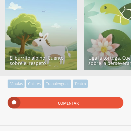
El burrito albino. Cuento
Uga la tortuga. Cu
sobre el respeto
sobre la persevera
Fábulas
Chistes
Trabalenguas
Teatro
COMENTAR