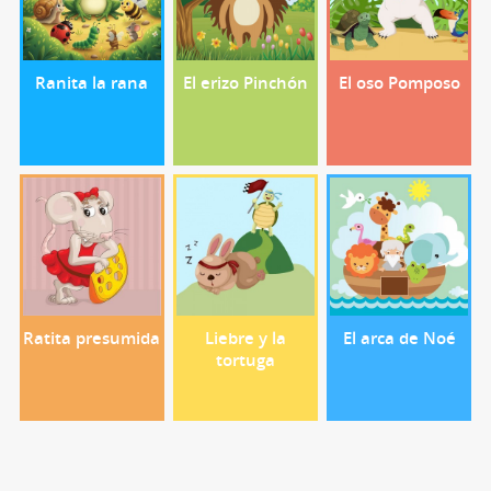
Ranita la rana
El erizo Pinchón
El oso Pomposo
Ratita presumida
Liebre y la
El arca de Noé
tortuga