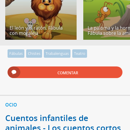
El león y el ratón. Fábula
La paloma y la hor
con moraleja
Fábula sobre la am
Fábulas
Chistes
Trabalenguas
Teatro
COMENTAR
OCIO
Cuentos infantiles de
animales - Los cuentos cortos