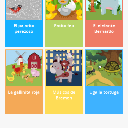
El pajarito
Patito feo
El elefante
perezoso
Bernardo
La gallinita roja
Músicos de
Uga la tortuga
Bremen