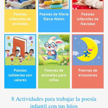
Poesías
Poesías de María
Poesías
infantiles de
Elena Walsh
infantiles de
animales
Navidad
Poesías
Poemas de
Poemas de
solidarias con
animales para
emociones
valores
niños
8 Actividades para trabajar la poesía
infantil con tus hijos