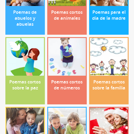
Poemas de
Poemas cortos
Poemas para el
abuelos y
de animales
día de la madre
abuelas
Poemas cortos
Poemas cortos
Poemas cortos
sobre la paz
de números
sobre la familia