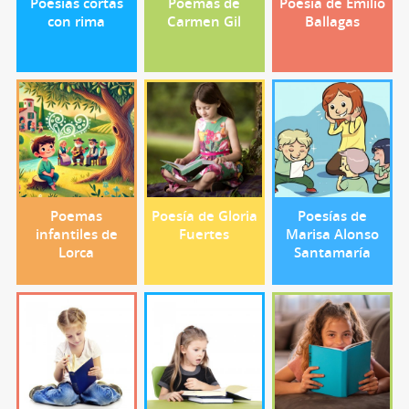
Poesías cortas
Poemas de
Poesía de Emilio
con rima
Carmen Gil
Ballagas
Poemas
Poesía de Gloria
Poesías de
infantiles de
Fuertes
Marisa Alonso
Lorca
Santamaría