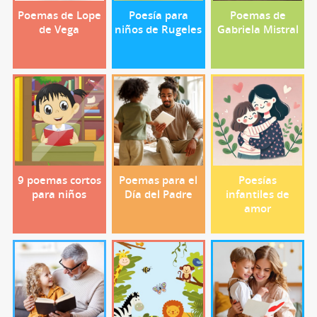
Poemas de Lope
Poesía para
Poemas de
de Vega
niños de Rugeles
Gabriela Mistral
9 poemas cortos
Poemas para el
Poesías
para niños
Día del Padre
infantiles de
amor