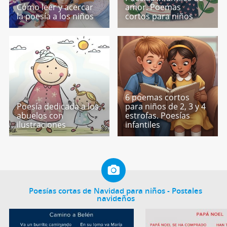
Cómo leer y acercar
amor. Poemas
la poesía a los niños
cortos para niños
6 poemas cortos
Poesía dedicada a los
para niños de 2, 3 y 4
abuelos con
estrofas. Poesías
ilustraciones
infantiles
Poesías cortas de Navidad para niños - Postales
navideños