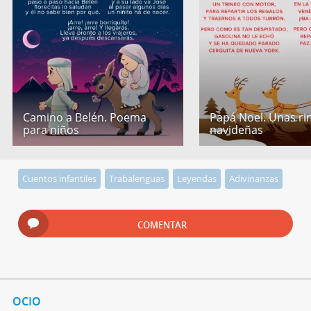
Camino a Belén. Poema
Papá Noel. Unas r
para niños
navideñas
Cuentos infantiles
Trabalenguas
Leyendas
Adivinanzas
COMENTAR
OCIO