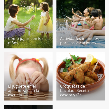
Cómo jugar con los
Actividades infantiles
niños
para las vacaciones
El juguete en el
Croquetas de
aprendizaje en la
bacalao. Receta
escuela
casera y fácil