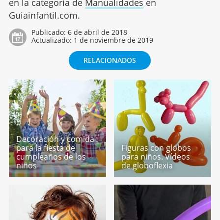
en la categoría de
Manualidades
en
Guiainfantil.com.
Publicado:
6 de abril de 2018
Actualizado:
1 de noviembre de 2019
RELACIONADOS
Decoración y comida
para la fiesta de
Figuras con globos
cumpleaños de los
para niños. Vídeos
niños
de globoflexia