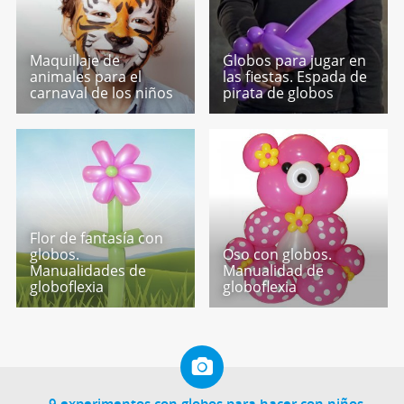
Maquillaje de
Globos para jugar en
animales para el
las fiestas. Espada de
carnaval de los niños
pirata de globos
Flor de fantasía con
globos.
Oso con globos.
Manualidades de
Manualidad de
globoflexia
globoflexia
9 experimentos con globos para hacer con niños