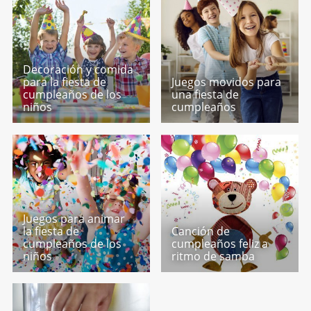
Decoración y comida
para la fiesta de
Juegos movidos para
cumpleaños de los
una fiesta de
niños
cumpleaños
Juegos para animar
la fiesta de
Canción de
cumpleaños de los
cumpleaños feliz a
niños
ritmo de samba