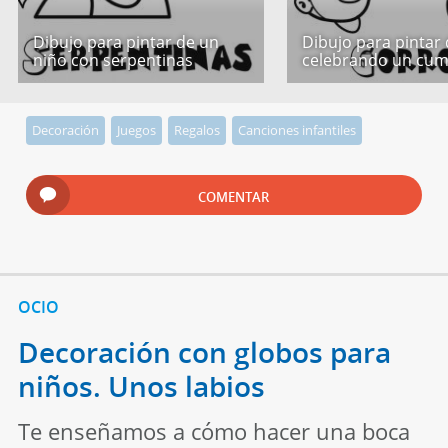
Dibujo para pintar de un
Dibujo para pintar
niño con serpentinas
celebrando un cu
Decoración
Juegos
Regalos
Canciones infantiles
COMENTAR
OCIO
Decoración con globos para
niños. Unos labios
Te enseñamos a cómo hacer una boca