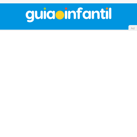
Ad
Quiénes somos
Cookies
Política de privacidad
Aviso Legal
Contacto
Anunciantes
Mapa del sitio
GuiaInfantil.com es la web líder en audiencia en la
categoría Familia y Estilo de Vida con 14 millones de
visitantes al mes.