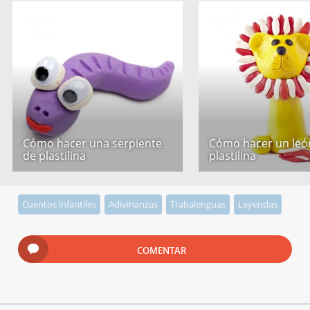
Cómo hacer una serpiente
Cómo hacer un leó
de plastilina
plastilina
Cuentos infantiles
Adivinanzas
Trabalenguas
Leyendas
COMENTAR