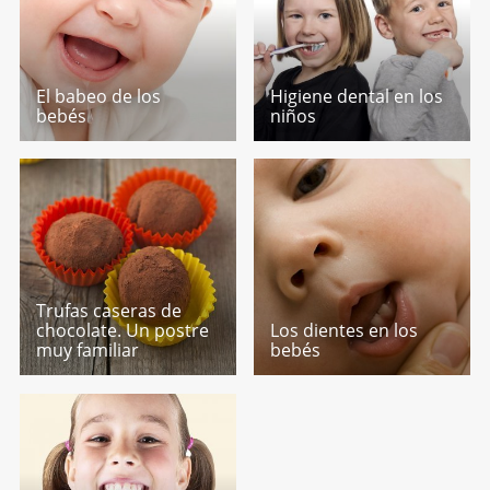
El babeo de los
Higiene dental en los
bebés
niños
Trufas caseras de
chocolate. Un postre
Los dientes en los
muy familiar
bebés