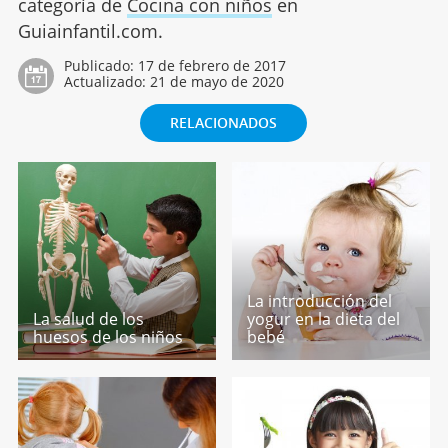
categoría de
Cocina con niños
en
Guiainfantil.com.
Publicado:
17 de febrero de 2017
Actualizado:
21 de mayo de 2020
RELACIONADOS
La introducción del
La salud de los
yogur en la dieta del
huesos de los niños
bebé