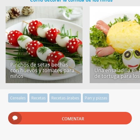
Pinchos de setas hechas
con huevos y tomates para
Una ensaladilla en
niños
de tortuga para los
Cereales
Recetas
Recetas árabes
Pan y pizzas
COMENTAR