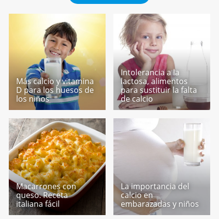
Intolerancia a la
Más calcio y vitamina
lactosa, alimentos
D para los huesos de
para sustituir la falta
los niños
de calcio
Macarrones con
La importancia del
queso. Receta
calcio en
italiana fácil
embarazadas y niños