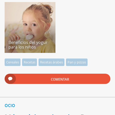
Beneficios del yogur
para los niños
Cereales
Recetas
Recetas árabes
Pan y pizzas
COMENTAR
OCIO