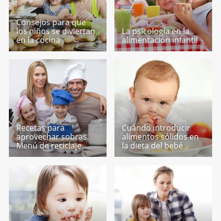
Consejos para que
los niños se diviertan
La psicología en la
en la cocina
alimentación infantil
Recetas para
Cuándo introducir
aprovechar sobras.
alimentos sólidos en
Menú de reciclaje
la dieta del bebé