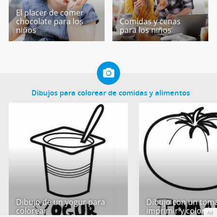
El placer de comer
chocolate para los
Comidas y cenas
niños
para los niños
Dibujos para colorear de comidas y alimentos
Dibujo de un yogur para
Dibujo con un tom
colorear
imprimir y colorea
Ad