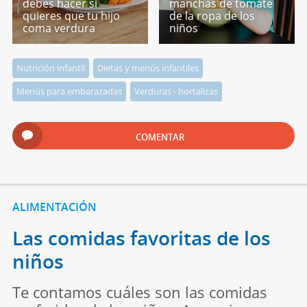
debes hacer si
manchas de tomate
quieres que tu hijo
de la ropa de los
coma verdura
niños
Nutrición infantil
Dietas y menús infantiles
Menús para embarazadas
Verduras - hortalizas
COMENTAR
ALIMENTACIÓN
Las comidas favoritas de los
niños
Te contamos cuáles son las comidas