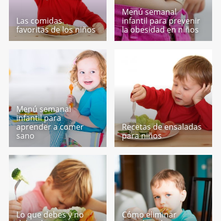
Menú semanal
Las comidas
infantil para prevenir
favoritas de los niños
la obesidad en niños
Menú semanal
infantil para
aprender a comer
Recetas de ensaladas
sano
para niños
Lo que debes y no
Cómo eliminar