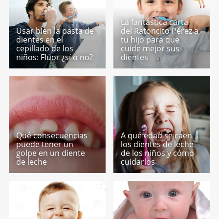
La fantástica carta
Usar bien la pasta de
del Ratoncito Pérez a
dientes en el
tu hijo para que
cepillado de los
cuide mejor sus
niños: Flúor ¿sí o no?
dientes
Qué consecuencias
A qué edad se caen
puede tener un
los dientes de leche
golpe en un diente
de los niños y cómo
de leche
cuidarlos