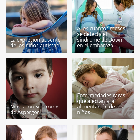
A los cuántos meses
se detecta el
La expresión ausente
síndrome de Down
de los niños autistas
en el embarazo
Enfermedades raras
que afectan a la
Niños con Síndrome
alimentación de los
de Asperger
niños