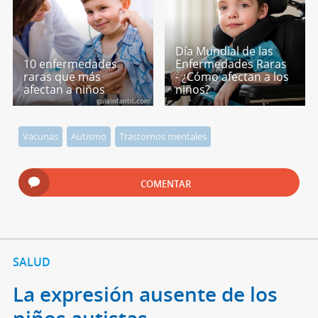
Día Mundial de las
10 enfermedades
Enfermedades Raras
raras que más
- ¿Cómo afectan a los
afectan a niños
niños?
Vacunas
Autismo
Trastornos mentales
COMENTAR
SALUD
La expresión ausente de los