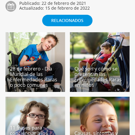
Publicado:
22 de febrero de 2021
Actualizado:
15 de febrero de 2022
RELACIONADOS
28 de febrero - Día
Qué son y cómo se
Mundial de las
presentan las
Enfermedades Raras
Enfermedades Raras
o poco comunes
en niños
11 frases para
concienciar a los
Causas, síntomas y