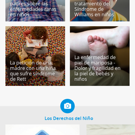
padres sobre las
tratamiento del
enfermedades raras
Síndrome de
en niños
Williams en niños
La enfermedad de
La petición de una
piel de mariposa -
madre con una niña
Dolor y fragilidad en
que sufre síndrome
la piel de bebés y
de Rett
niños
Los Derechos del Niño