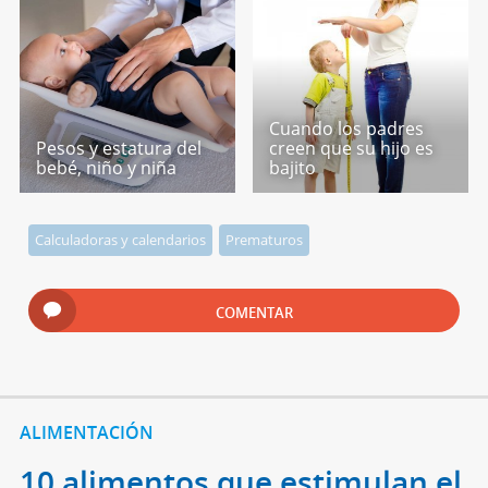
Cuando los padres
Pesos y estatura del
creen que su hijo es
bebé, niño y niña
bajito
Calculadoras y calendarios
Prematuros
COMENTAR
ALIMENTACIÓN
10 alimentos que estimulan el