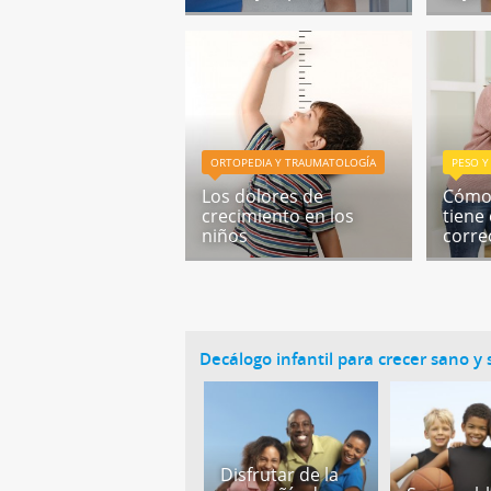
ORTOPEDIA Y TRAUMATOLOGÍA
PESO Y
Los dolores de
Cómo 
crecimiento en los
tiene 
niños
corre
Decálogo infantil para crecer sano y
Disfrutar de la