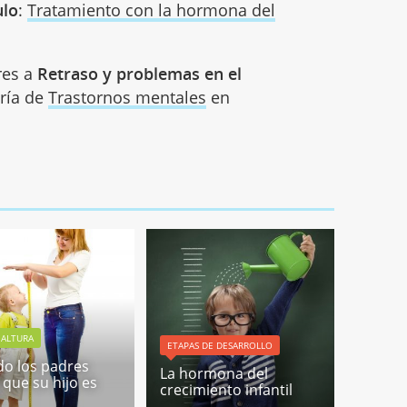
ulo
:
Tratamiento con la hormona del
res a
Retraso y problemas en el
oría de
Trastornos mentales
en
 ALTURA
ETAPAS DE DESARROLLO
o los padres
La hormona del
 que su hijo es
crecimiento infantil