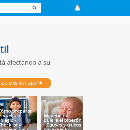
il
tá afectando a su
LO MÁS VISITADO
Cómo preparar
a vuelta al
Mi bebé no
olegio -
quiere el biberón
Checklist y
- Causas y trucos
consejos para
para que lo