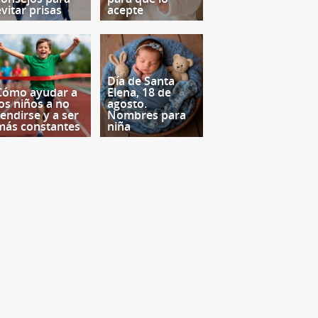
evitar prisas
acepte
Día de Santa
Cómo ayudar a
Elena, 18 de
los niños a no
agosto.
rendirse y a ser
Nombres para
más constantes
niña