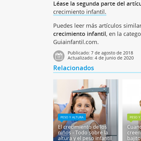
Léase la segunda parte del artíc
crecimiento infantil.
Puedes leer más artículos simila
crecimiento infantil
, en la categ
Guiainfantil.com.
Publicado:
7 de agosto de 2018
Actualizado:
4 de junio de 2020
Relacionados
PESO Y ALTURA
PESO Y
El crecimiento de los
Cuand
niños - Todo sobre la
creen
altura y el peso infantil
bajito