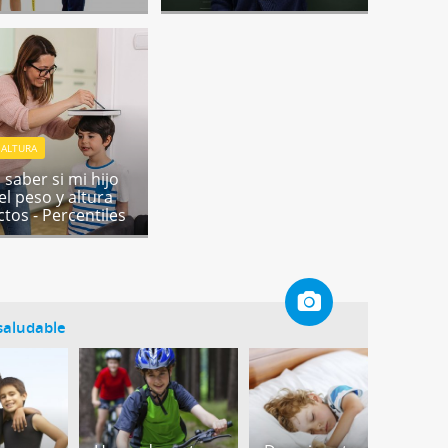
 ALTURA
saber si mi hijo
el peso y altura
ctos - Percentiles
 saludable
N