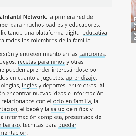
aInfantil Network
, la primera red de
ube
, para muchos padres y educadores,
licitando una plataforma digital
educativa
ra todos los miembros de la familia.
rsión y entretenimiento en las
canciones
,
 juegos,
recetas para niños
y otras
ue pueden aprender interesándose por
dos en cuanto a juguetes,
aprendizaje
,
nologías,
inglés
y deportes, entre otras. Al
n encontrar nuevas ideas e información
 relacionados con el
ocio en familia
, la
ntación
, el bebé y la
salud
de niños y
na información completa, presentada de
mbarazo
, técnicas para
quedar
imentación
.