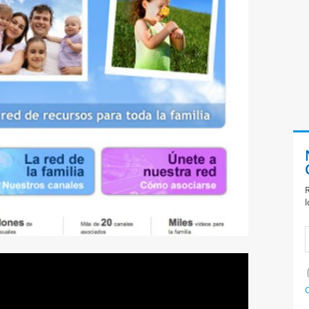
R
l
C