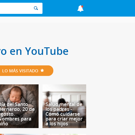
ivo en YouTube
LO MÁS VISITADO
Día del Santo
Salud mental de
Bernardo, 20 de
los padres -
agosto.
Cómo cuidarse
Nombres para
para criar mejor
niño
a los hijos