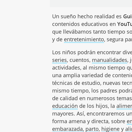
Un sueño hecho realidad es
Gui
contenidos educativos en
YouT
que llevábamos tanto tiempo so
y de
entretenimiento
, segura pa
Los niños podrán encontrar dive
series
, cuentos,
manualidades
,
actividades, al mismo tiempo q
una amplia variedad de conteni
técnicas de estudio, nuevas tec
mismo tiempo, los padres podrá
de calidad en numerosos temas
educación
de los hijos, la
alime
mayores. Así, encontraremos u
forma amena y directa, sobre
e
embarazada,
parto
,
higiene
y
al