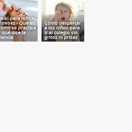
Reiki para niños
y bebés - Qué es,
Cómo despertar
cómo se practica
a los niños para
y qué dice la
ir al colegio sin
ciencia
gritos ni prisas