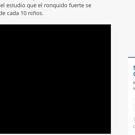
el estudio que el ronquido fuerte se
e cada 10 niños.
R
l
C