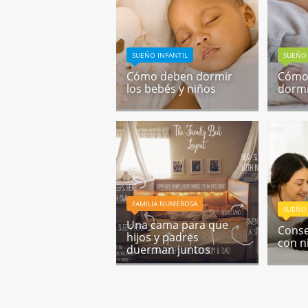
SUEÑO INFANTIL
SUEÑO 
Cómo deben dormir
Cómo
los bebés y niños
dormi
FAMILIA NUMEROSA
SUEÑO 
Una cama para que
Conse
hijos y padres
con n
duerman juntos