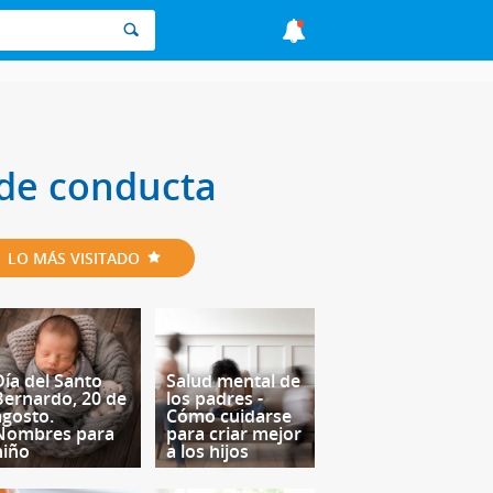
de conducta
LO MÁS VISITADO
Día del Santo
Salud mental de
Bernardo, 20 de
los padres -
agosto.
Cómo cuidarse
Nombres para
para criar mejor
niño
a los hijos