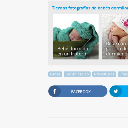
Tiernas fotografías de bebés dormil
Bebé con
Bebé dormido
gorrito de
en un frutero
durmiend
Bebés
Recién nacido
Prematuros
Emb
FACEBOOK