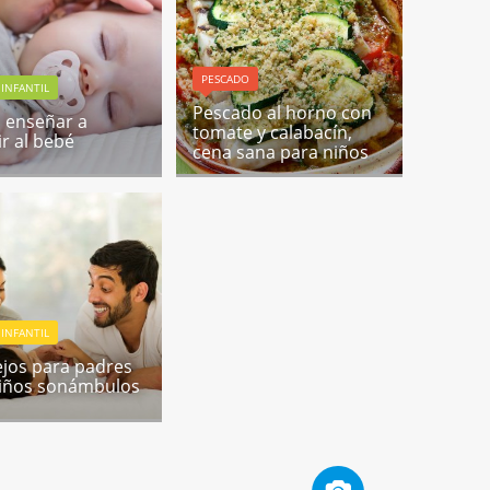
PESCADO
INFANTIL
Pescado al horno con
 enseñar a
tomate y calabacín,
r al bebé
cena sana para niños
INFANTIL
jos para padres
iños sonámbulos