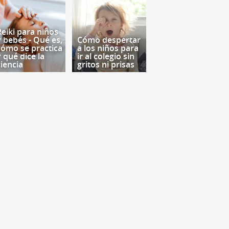
Reiki para niños
y bebés - Qué es,
Cómo despertar
cómo se practica
a los niños para
y qué dice la
ir al colegio sin
ciencia
gritos ni prisas