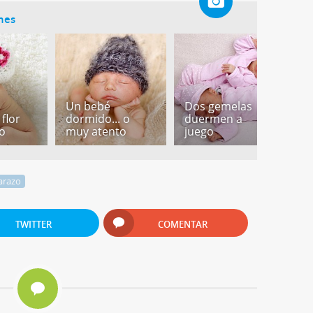
ones
Un bebé
Dos gemelas
F
 flor
dormido... o
duermen a
b
o
muy atento
juego
d
arazo
TWITTER
COMENTAR