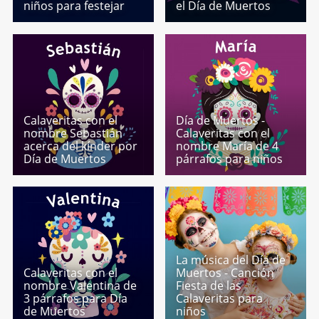
niños para festejar
el Día de Muertos
Calaveritas con el
Día de Muertos -
nombre Sebastián
Calaveritas con el
acerca del kínder por
nombre María de 4
Día de Muertos
párrafos para niños
La música del Día de
Calaveritas con el
Muertos - Canción
nombre Valentina de
Fiesta de las
3 párrafos para Día
Calaveritas para
de Muertos
niños