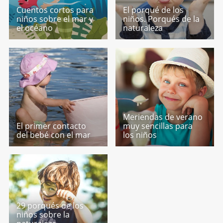
Cuentos cortos para
El porqué de los
niños sobre el mar y
niños. Porqués de la
el océano
naturaleza
Meriendas de verano
El primer contacto
muy sencillas para
del bebé con el mar
los niños
29 porqués de los
niños sobre la