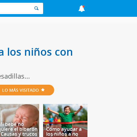
a los niños con
adillas...
LO MÁS VISITADO
Mi bebé no
quiere el biberón
Cómo ayudar a
- Causas y trucos
los niños a no