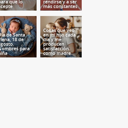
para que lo
rendirse y a ser
acepte
más constantes
Cosas que veo
Día de Santa
en mi hijo cada
Elena, 18 de
día y me
agosto.
producen
Nombres para
satisfacción
niña
como madre