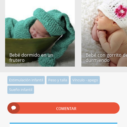
Bebé dormido en un
Bebé con gorrito de
frutero
durmiendo
Estimulación infantil
Peso y talla
Vínculo - apego
Sueño infantil
COMENTAR