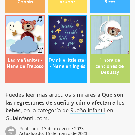
Chopin
acunar
Bizet
Las mañanitas -
Twinkle little star
1 hora de
Nana de Traposo
- Nana en inglés
canciones de
Debussy
Puedes leer más artículos similares a
Qué son
las regresiones de sueño y cómo afectan a los
bebés
, en la categoría de
Sueño infantil
en
Guiainfantil.com.
Publicado:
13 de marzo de 2023
Actualizado:
15 de marzo de 2023