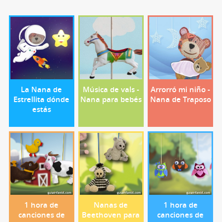
La Nana de
Música de vals -
Arrorró mi niño -
Estrellita dónde
Nana para bebés
Nana de Traposo
estás
1 hora de
Nanas de
1 hora de
canciones de
Beethoven para
canciones de