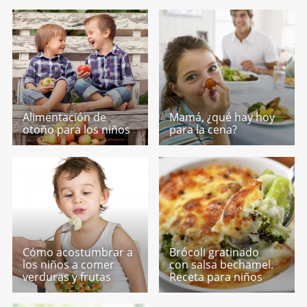
Alimentación de
Mamá, ¿qué hay hoy
otoño para los niños
para la cena?
Cómo acostumbrar a
Brócoli gratinado
los niños a comer
con salsa bechamel.
verduras y frutas
Receta para niños