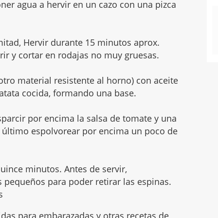
oner agua a hervir en un cazo con una pizca
a mitad, Hervir durante 15 minutos aprox.
ir y cortar en rodajas no muy gruesas.
otro material resistente al horno) con aceite
 patata cocida, formando una base.
sparcir por encima la salsa de tomate y una
r último espolvorear por encima un poco de
uince minutos. Antes de servir,
 pequeños para poder retirar las espinas.
s
das para embarazadas
y otras
recetas de