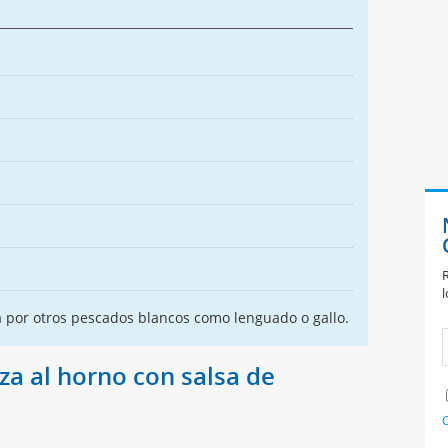
R
l
a por otros pescados blancos como lenguado o gallo.
za al horno con salsa de
C