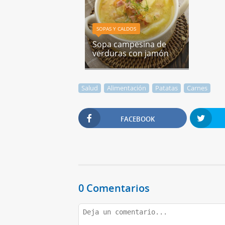
SOPAS Y CALDOS
Sopa campesina de
verduras con jamón
Salud
Alimentación
Patatas
Carnes
FACEBOOK
0 Comentarios