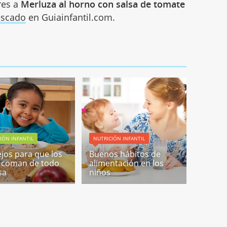
res a
Merluza al horno con salsa de tomate
escado
en Guiainfantil.com.
IÓN INFANTIL
NUTRICIÓN INFANTIL
jos para que los
Buenos hábitos de
 coman de todo
alimentación en los
sa
niños