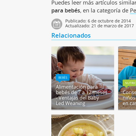
Puedes leer más artículos simila
para bebés
, en la categoría de
P
Publicado:
6 de octubre de 2014
Actualizado:
21 de marzo de 2017
Relacionados
BEBÉS
NUTRIC
Alimentación para
bebés de 7 a 12 meses
Conse
- Ventajas del Baby
niños
Led Weaning
en ca