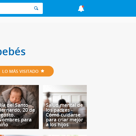
bebés
LO MÁS VISITADO
Día del Santo
Salud mental de
Bernardo, 20 de
los padres -
agosto.
Cómo cuidarse
Nombres para
para criar mejor
niño
a los hijos