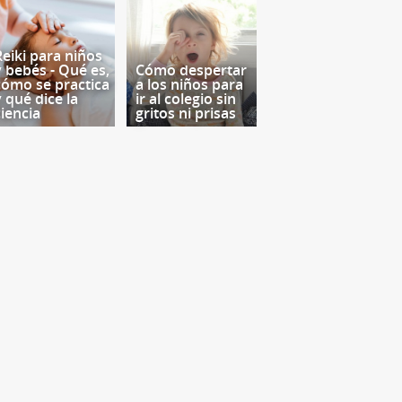
Reiki para niños
y bebés - Qué es,
Cómo despertar
cómo se practica
a los niños para
y qué dice la
ir al colegio sin
ciencia
gritos ni prisas