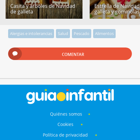
Casita y árboles de Navidad
Estrella de Navidad
de galleta
galleta y gominolas
Alergias e intolerancias
Salud
Pescado
Alimentos
COMENTAR
Quiénes somos
Cookies
Política de privacidad