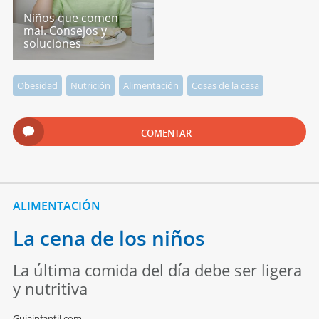
Niños que comen
mal. Consejos y
soluciones
Obesidad
Nutrición
Alimentación
Cosas de la casa
COMENTAR
ALIMENTACIÓN
La cena de los niños
La última comida del día debe ser ligera
y nutritiva
Guiainfantil.com