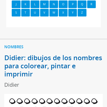
J
K
L
M
N
O
P
Q
R
S
T
U
V
W
X
Y
Z
NOMBRES
Didier: dibujos de los nombres
para colorear, pintar e
imprimir
Didier