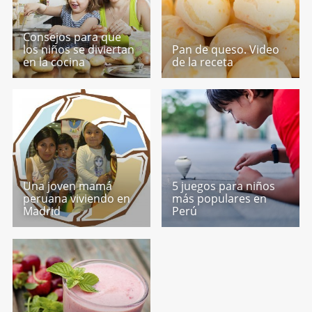
Consejos para que
los niños se diviertan
Pan de queso. Video
en la cocina
de la receta
Una joven mamá
5 juegos para niños
peruana viviendo en
más populares en
Madrid
Perú