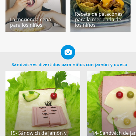
Receta de patacones
La merienda-cena
para la merienda de
para los niños
los niños
Sándwiches divertidos para niños con jamón y queso
15- Sándwich de jamón y
14- Sándwich de ja