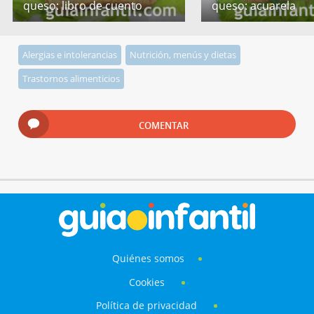
queso: libro de cuento
queso: acuarela
Alergias e intolerancias
Nutrición, menús y dietas
Trastornos alimenticios
COMENTAR
Quiénes somos
Cookies
Política de privacidad