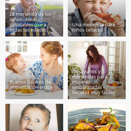
La merienda de los
niños - Ideas
saludables (para
Una merienda para
todas las edades)
niños celiacos
Desayunos y
meriendas para
Buenos hábitos de
mujeres
alimentación en los
embarazadas -
niños
Recetas muy fáciles