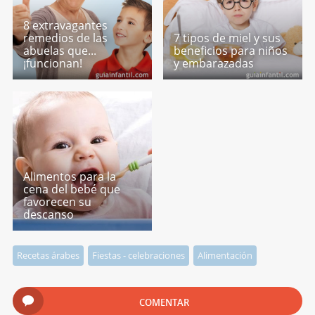
8 extravagantes
remedios de las
7 tipos de miel y sus
abuelas que...
beneficios para niños
¡funcionan!
y embarazadas
Alimentos para la
cena del bebé que
favorecen su
descanso
Recetas árabes
Fiestas - celebraciones
Alimentación
COMENTAR