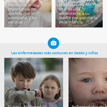
Meningitis, la
El agradecimiento
importancia del
viral de una
apellido que le
adolescente a su
acompaña, y las
madre por vacunarla
vacunas
en la infancia
Las enfermedades más comunes en bebés y niños
El asma. Enfermedad
Enfermedades de b