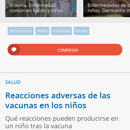
El asma. Enfermedad
Enfermedades de b
común en bebés y niños
niños. Dermatitis in
Alimentación
Bebés
Embarazo
Familia
COMENTAR
SALUD
Reacciones adversas de las
vacunas en los niños
Qué reacciones pueden producirse en
un niño tras la vacuna