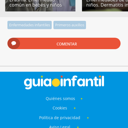
común en bebés y niños
niños. Dermatitis in
Enfermedades infantiles
Primeros auxilios
COMENTAR
Quiénes somos
Cookies
Política de privacidad
Aviso Legal