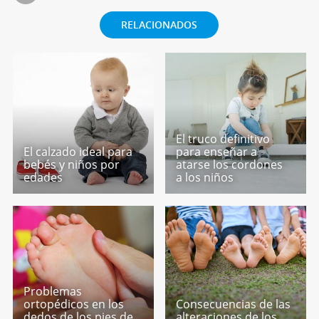
RELACIONADOS
El truco definitivo
El calzado ideal para
para enseñar a
bebés y niños por
atarse los cordones
edades
a los niños
Problemas
ortopédicos en los
Consecuencias de las
dedos de los pies de
alteraciones de los