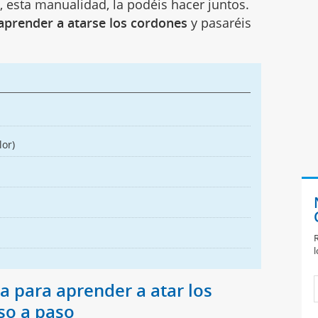
, esta manualidad, la podéis hacer juntos.
 aprender a atarse los cordones
y pasaréis
lor)
R
l
la para aprender a atar los
so a paso