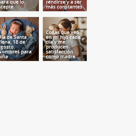
para que lo
rendirse y a ser
acepte
más constantes
Cosas que veo
Día de Santa
en mi hijo cada
Elena, 18 de
día y me
agosto.
producen
Nombres para
satisfacción
niña
como madre