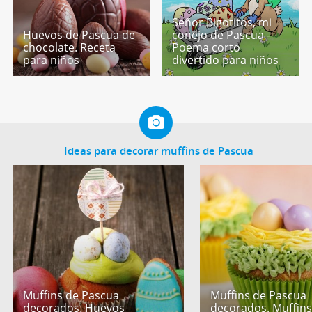
Señor Bigotitos, mi
Huevos de Pascua de
conejo de Pascua -
chocolate. Receta
Poema corto
para niños
divertido para niños
Ideas para decorar muffins de Pascua
Muffins de Pascua
Muffins de Pascua
decorados. Huevos
decorados. Muffins