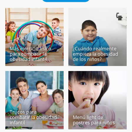
Más ejercicio físico
¿Cuándo realmente
para combatir la
empieza la obesidad
obesidad infantil
de los niños?
Trucos para
combatir la obesidad
Menú light de
infantil
postres para niños