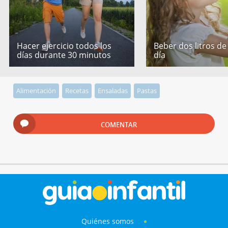
Hacer ejercicio todos los
Beber dos litros de
días durante 30 minutos
día
Alimentación
Recetas
Ensaladas
Pastas
COMENTAR
Quiénes somos