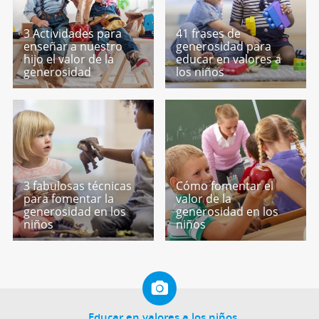
3 Actividades para
41 frases de
enseñar a nuestro
generosidad para
hijo el valor de la
educar en valores a
generosidad
los niños
3 fabulosas técnicas
Cómo fomentar el
para fomentar la
valor de la
generosidad en los
generosidad en los
niños
niños
Educar en valores a los niños