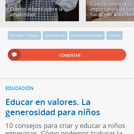
Cuento sobre la
Cuento infantil sobre la
importancia de son
amabilidad
hacer reír a los de
Escuela / Colegio
Aprendizaje
Cuentos infantiles
Familia
COMENTAR
EDUCACIÓN
Educar en valores. La
generosidad para niños
10 consejos para criar y educar a niños
generosos. Cómo podemos trabajar la