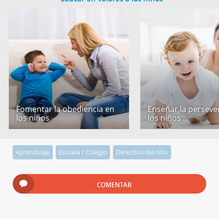
Fomentar la obediencia en
Enseñar la perseve
los niños
los niños
Aprendizaje
Escuela / Colegio
Derechos del niño
COMENTAR