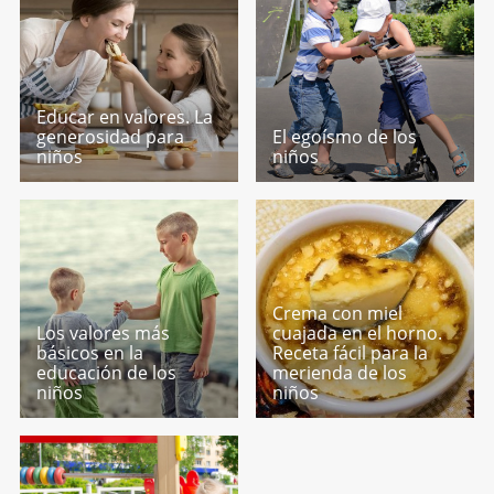
Educar en valores. La
generosidad para
El egoísmo de los
niños
niños
Crema con miel
Los valores más
cuajada en el horno.
básicos en la
Receta fácil para la
educación de los
merienda de los
niños
niños